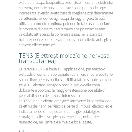
elettrica a scopo terapeutico e consiste in correnti elettriche
che vengono fatte passare attraverso la parte del corpo
interessata avendo avuto cura di sceglierle con determinate
caratteristiche idonee agli scopi da raggiungere. Si può
utilizzare corrente continua potendo in tal caso associare
le proprietà di determinati farmaci che possono essere
veicolati, attraverso la corrente stessa, nella zona da
trattare oppure corrente variabile, sia con effetto antalgico
che con effetto termico.
TENS (Elettrostimolazione nervosa
transcutanea)
La terapia TENS si basa sull’applicazione, per mezzo di
elettrodi, di correnti appropriate i cui microimpulsi eccitano
solo le fibre nervose della sensibilità tattile situate sotto la
pelle. Gli elettrodi vengono posti a livello della zona
dolorante e coprono la maggior estensione possibile di
pelle al di sopra della zona interessata.
La TENS ha un effetto antalgico attraverso la stimolazione
selettiva dei nervi periferici da parte di impulsi elettrici, ed è
indicata nei dolori radicolari (rachialgie, sciatalgie e
cruralgie), nelle nevralgie post-erpetiche, nell’artrite
reumatoide, nell’artralgie e mialgie localizzate.