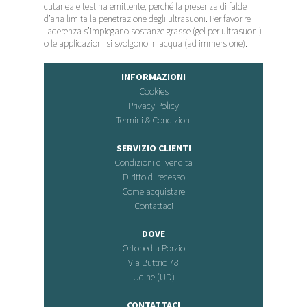
cutanea e testina emittente, perché la presenza di falde
d’aria limita la penetrazione degli ultrasuoni. Per favorire
l’aderenza s’impiegano sostanze grasse (gel per ultrasuoni)
o le applicazioni si svolgono in acqua (ad immersione).
INFORMAZIONI
Cookies
Privacy Policy
Termini & Condizioni
SERVIZIO CLIENTI
Condizioni di vendita
Diritto di recesso
Come acquistare
Contattaci
DOVE
Ortopedia Porzio
Via Buttrio 78
Udine (UD)
CONTATTACI