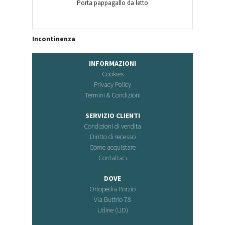
Porta pappagallo da letto
Incontinenza
INFORMAZIONI
Cookies
Privacy Policy
Termini & Condizioni
SERVIZIO CLIENTI
Condizioni di vendita
Diritto di recesso
Come acquistare
Contattaci
DOVE
Ortopedia Porzio
Via Buttrio 78
Udine (UD)