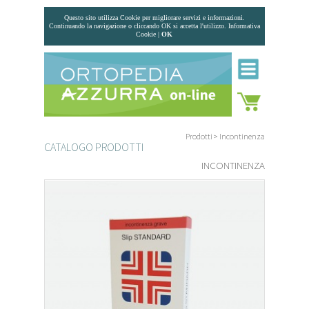
Questo sito utilizza Cookie per migliorare servizi e informazioni.
Continuando la navigazione o cliccando OK si accetta l'utilizzo.
Informativa
Cookie
|
OK
Prodotti
>
Incontinenza
CATALOGO PRODOTTI
INCONTINENZA