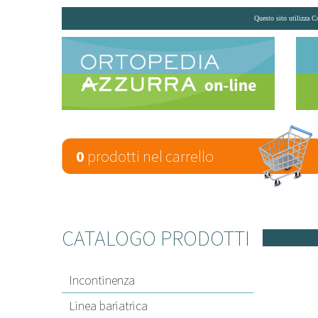
Questo sito utilizza C
0
prodotti
nel carrello
CATALOGO PRODOTTI
Incontinenza
Linea bariatrica