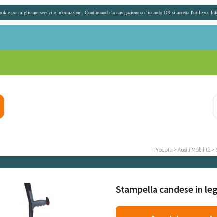
ookie per migliorare servizi e informazioni. Continuando la navigazione o cliccando OK si accetta l'utilizzo.
In
Prodotti
>
Ausili Mobilità
>
Stampella candese in leg