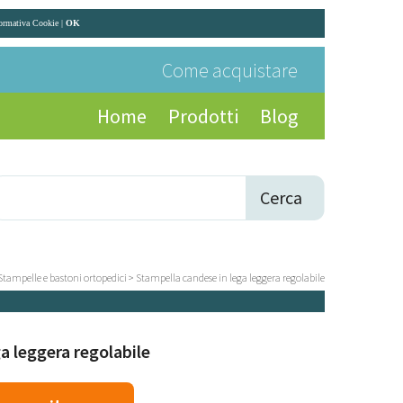
formativa Cookie
|
OK
Come acquistare
Home
Prodotti
Blog
Cerca
Stampelle e bastoni ortopedici
>
Stampella candese in lega leggera regolabile
a leggera regolabile