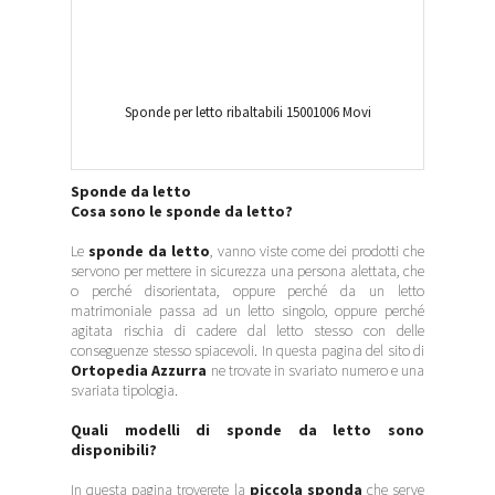
Sponde per letto ribaltabili 15001006 Movi
Sponde da letto
Cosa sono le sponde da letto?
Le
sponde da letto
, vanno viste come dei prodotti che
servono per mettere in sicurezza una persona alettata, che
o perché disorientata, oppure perché da un letto
matrimoniale passa ad un letto singolo, oppure perché
agitata rischia di cadere dal letto stesso con delle
conseguenze stesso spiacevoli. In questa pagina del sito di
Ortopedia Azzurra
ne trovate in svariato numero e una
svariata tipologia.
Quali modelli di sponde da letto sono
disponibili?
In questa pagina troverete la
piccola sponda
che serve