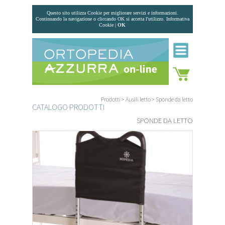
Questo sito utilizza Cookie per migliorare servizi e informazioni.
Continuando la navigazione o cliccando OK si accetta l'utilizzo.
Informativa
Cookie
|
OK
Prodotti
>
Ausili letto
>
Sponde da letto
CATALOGO PRODOTTI
SPONDE DA LETTO